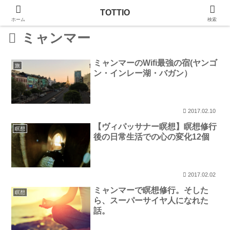
TOTTIO
ホーム
検索
ミャンマー
ミャンマーのWifi最強の宿(ヤンゴ
旅
ン・インレー湖・バガン）
2017.02.10
【ヴィパッサナー瞑想】瞑想修行
瞑想
後の日常生活での心の変化12個
2017.02.02
ミャンマーで瞑想修行。そした
瞑想
ら、スーパーサイヤ人になれた
話。