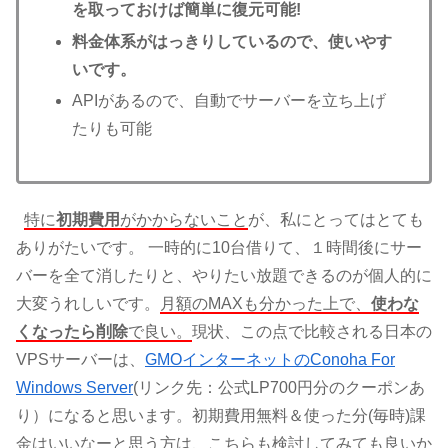
を取っておけば簡単に復元可能!
料金体系がはっきりしているので、使いやす
いです。
APIがあるので、自動でサーバーを立ち上げ
たりも可能
特に
初期費用
がかからないこと
が、私にとってはとても
ありがたいです。 一時的に10台借りて、１時間後にサー
バーを全て消したりと、やりたい放題できるのが個人的に
大変うれしいです。
月額のMAXも分かった上で、
使わな
くなったら削除
で良い。
現状、この点で比較される日本の
VPSサーバーは、
GMOインターネットのConoha For
Windows Server
(リンク先：公式LP700円分のクーポンあ
り）になると思います。初期費用無料＆使った分(毎時)課
金はいいなーと思う方は、こちらも検討してみても良いか