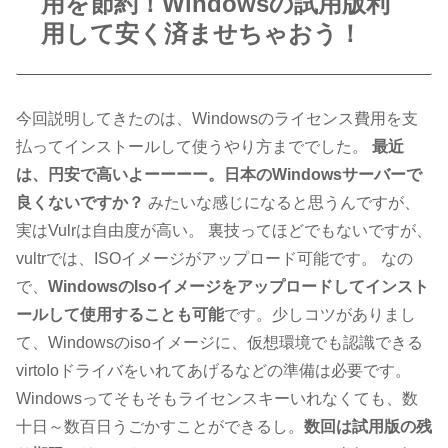
用を節約！Windowsの試用版利
用して安く済ませちゃおう！
今回説明してきたのは、Windowsのライセンス費用を支
払ってインストールして使うやり方まででした。
最近
は、円安で高いよーーーー。日本のWindowsサーバーで
良くないですか？
みたいな感じになると思うんですが、
実はVulrは自由度が高い。 裏技ってほどでもないですが、
vultrでは、ISOイメージがアップロード可能です。 なの
で、
WindowsのIsoイメージをアップロードしてインスト
ールして使用することも可能
です。少しコツがありまし
て、Windowsのisoイメージに、仮想環境でも認識できる
virtoIoドライバをいれてあげるなどの準備は必要です。
Windowsってそもそもライセンスキーいれなくても、数
十日～数百日うごかすことができるし。
数回は試用版の残