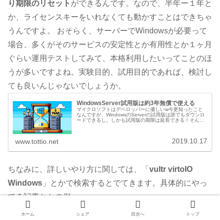
り期限のリセット
ができるんです。なので、半年ー１年と
か、ライセンスキーをいれなくても動かすことはできちゃ
うんですよ。 おそらく、サーバーでWindowsが必要って
場合、多くがそのサービスの安定性とか有用性とか１ヶ月
ぐらい運用テストしてみて、本格利用したいってことのほ
うが多いですよね。実験目的、試用目的であれば、検討し
ても良いんじゃないでしょうか。
WindowsServer試用版は約3年無償で使える
マイクロソフトはデベロッパーに優しいw今更知ったこと
なんですが、WindowsのServerの試用版は誰でもダウンロ
ードできるし。しかも試用版の期限は延長できる！そん
な、とんでも仕様だと知りましたwもっと早くに知りたか
ったですwWindow...
2019.10.17
www.tottio.net
ちなみに、詳しいやり方に関しては、「
vultr virtoIO
Windows
」とかで検索するとでてきます。具体的にやっ
てる記事とかの例。
VULTRにWindows10をインストールしてアプリ
ホーム
シェア
目次へ
トップ