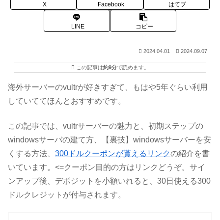
X
Facebook
はてブ
LINE
コピー
2024.04.01
2024.09.07
この記事は
約9分
で読めます。
海外サーバーのvultrが好きすぎて、もはや5年ぐらい利用
していててほんとおすすめです。
この記事では、vultrサーバーの魅力と、初期ステップの
windowsサーバの建て方、【裏技】windowsサーバーを安
くする方法、
300ドルクーポンが貰えるリンク
の紹介を書
いています。<=クーポン目的の方はリンクどうぞ。サイ
ンアップ後、デポジットを小額いれると、30日使える300
ドルクレジットが付与されます。