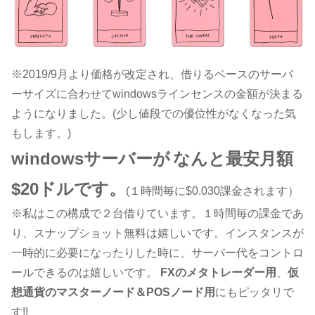
※2019/9月より価格が改定され、借りるベースのサーバ
ーサイズに合わせてwindowsラインセンスの金額が決まる
ようになりました。(少し値段での優位性がなくなった気
もします。)
windowsサーバーが
なんと最安月額
$20ドルです。
(１時間毎に$0.030課金されます）
※私はこの構成で２台借りています。１時間毎の課金であ
り、スナップショット無料は嬉しいです。インスタンスが
一時的に必要になったりした時に、サーバー代をコントロ
ールできるのは嬉しいです。
FXのメタトレーダー用
、
仮
想通貨のマスターノード＆POSノード用
にもピッタリで
す!!